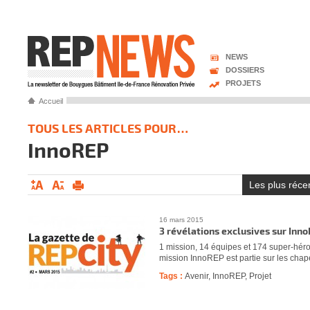
NEWS
DOSSIERS
PROJETS
Accueil
TOUS LES ARTICLES POUR…
InnoREP
Les plus réce
16 mars 2015
3 révélations exclusives sur In
1 mission, 14 équipes et 174 super-héros
mission InnoREP est partie sur les cha
Tags :
Avenir
,
InnoREP
,
Projet